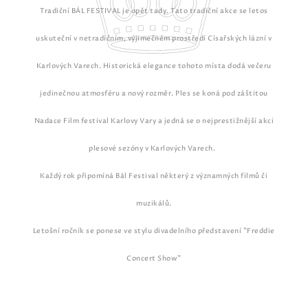
Tradiční BÁL FESTIVAL je opět tady.
Tato tradiční akce se letos
uskuteční v netradičním, výjimečném prostředí Císařských lázní v
Karlových Varech. Historická elegance tohoto místa dodá večeru
jedinečnou atmosféru a nový rozměr.
Ples se koná pod záštitou
Nadace Film festival Karlovy Vary a jedná se o nejprestižnější akci
plesové sezóny v Karlových Varech.
Každý rok připomíná Bál Festival některý z významných filmů či
muzikálů.
Letošní ročník se ponese ve stylu d
ivadelního představení "Freddie
Concert Show"