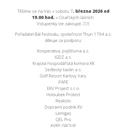
Těšíme se na Vás v sobotu 7
. března 2026 od
19.00 hod.
v Císařských lázních.
Vstupenky lze zakoupit
ZDE
Pořadatel Bál Festivalu, společnost Thun 1794 a.s.
děkuje za podporu:
Kooperativa, pojišťovna a.s.
IGDZ a.s.
Krajská hospodářská komora KK
Sedlecký kaolin a.s.
Golf Resort Karlovy Vary
PAPE
EKV Project s.r.o.
Holoubek Protect
Realistic
Dopravní podník KV
Lemigas
QEL Pro
KVIFF GROUP