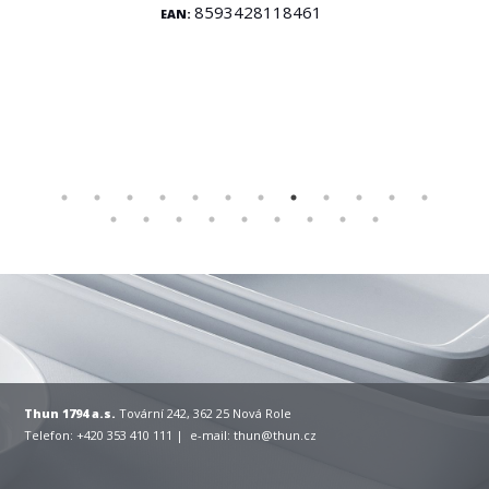
8593428118461
EAN:
Thun 1794 a.s.
Tovární 242, 362 25 Nová Role
Telefon: +420 353 410 111 | e-mail:
thun@thun.cz