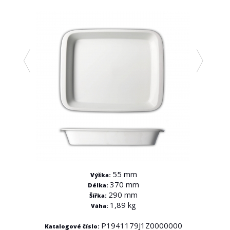
55 mm
Výška:
370 mm
Délka:
290 mm
Šířka:
1,89 kg
Váha:
000
P1941179J1Z0000000
Katalogové číslo:
Kata