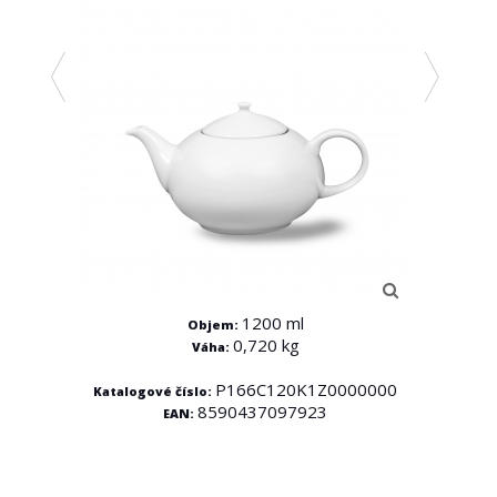
1200 ml
Objem:
0,720 kg
Váha:
0000
P166C120K1Z0000000
Katalogové číslo:
8590437097923
EAN:
Kata