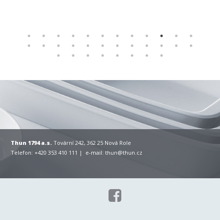
Thun 1794 a.s.
Tovární 242, 362 25 Nová Role
Telefon: +420 353 410 111 | e-mail:
thun@thun.cz