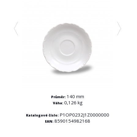
140 mm
Průměr:
0,126 kg
Váha:
0000
P1OP0232J1Z0000000
Katalogové číslo:
Katal
8590154982168
EAN: