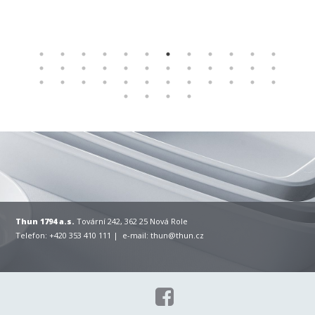
Thun 1794 a.s.
Tovární 242, 362 25 Nová Role
Telefon: +420 353 410 111 | e-mail:
thun@thun.cz