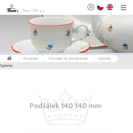
Produkty
Porcelán do domácnosti
Ophelia
Ophelia
m
Podšálek 140 140 mm
C